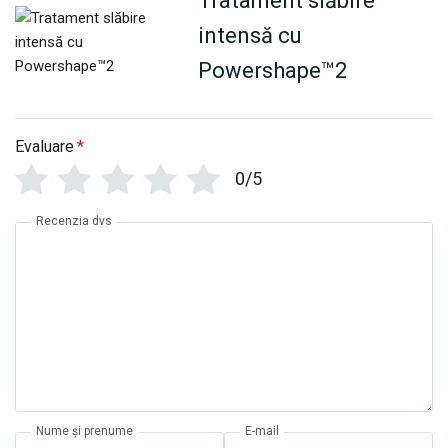
Tratament slăbire
intensă cu
Powershape™2
Evaluare
*
0/5
Recenzia dvs
Nume și prenume
E-mail