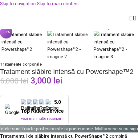
Skip to navigation
Skip to main content
 de minim 500 lei, cu plata prin rate TBI.
Pachete speciale cu reduceri de 
Click pentru a mări
-50%
Tratamente corporale
Tratament slăbire intensă cu Powershape™2
3,000
lei
6,000
lei
5.0
Top Rated Service
vezi mai multe recenzii
unt foarte profesioniste si prietenoase. Multumesc si cu siguranta 
Tratamentul de slăbire intensă cu PowerShape™2
combină