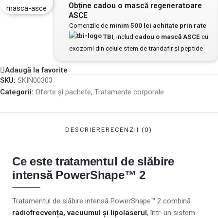
Obține cadou o mască regeneratoare
ASCE
Comenzile de
minim 500 lei achitate prin rate
TBI
, includ
cadou o mască ASCE
cu
exozomi din celule stem de trandafir și peptide
Adaugă la favorite
SKU:
SKIN00303
Categorii:
Oferte și pachete
,
Tratamente corporale
DESCRIERE
RECENZII (0)
Ce este tratamentul de slăbire
intensă PowerShape™ 2
Tratamentul de slăbire intensă PowerShape™ 2 combină
radiofrecvența, vacuumul și lipolaserul
, într-un sistem