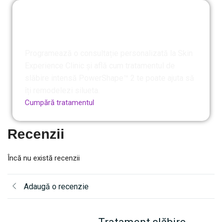
Descoperă o siluetă mai tonifiată,
fără intervenții chirurgicale
Programează o consultație personalizată la Skin
Experience Clinic și află cum tratamentul de
slăbire intensă PowerShape™ 2 te poate ajuta să
îți remodelezi silueta.
Cumpără tratamentul
Programare 0748 215 215
Recenzii
Încă nu există recenzii
Adaugă o recenzie