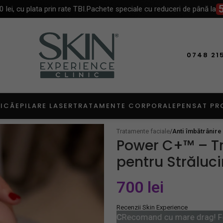
50%
 prin rate TBI.
Pachete speciale cu reduceri de până la
PRIN
0748 21
TICĂ
EPILARE LASER
TRATAMENTE CORPORALE
PENSAT PR
Tratamente faciale
/
Anti îmbătrânire 
Power C+™ – Tr
pentru Strălucir
700
lei
Recenzii Skin Experience
n clinica ei!
Alina C
Recomand cu mare drag! Foarte multumi