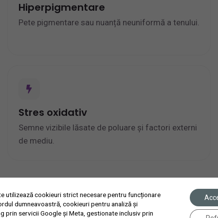
Hiperpigmentare
Pete pigmentare sau nuanță neuniformă a tenului.
Stres oxidativ
Semne vizibile lăsate de poluare și factori externi
de mediu.
te utilizează cookieuri strict necesare pentru funcționare
Acc
cordul dumneavoastră, cookieuri pentru analiză și
g prin servicii Google și Meta, gestionate inclusiv prin