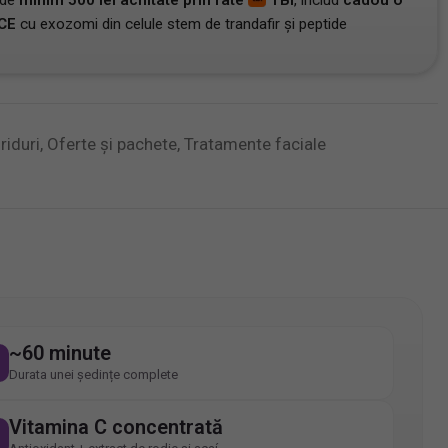
 de
minim 500 lei achitate prin rate
TBI
, includ
cadou o
CE
cu exozomi din celule stem de trandafir și peptide
riduri
,
Oferte și pachete
,
Tratamente faciale
~60 minute
Durata unei ședințe complete
Vitamina C concentrată