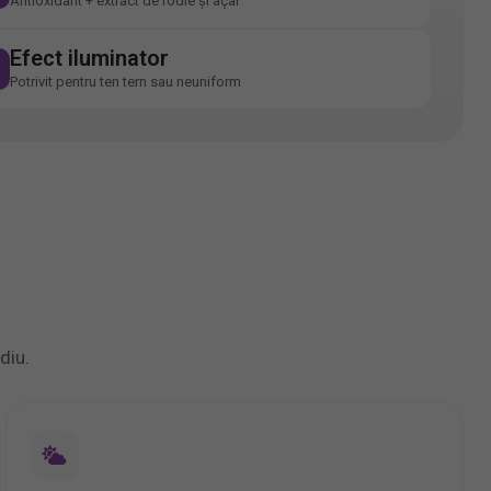
Antioxidant + extract de rodie și açaí
Efect iluminator
Potrivit pentru ten tern sau neuniform
diu.