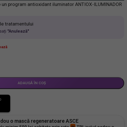
e un program antioxidant iluminator ANTIOX-ILUMINADOR
ile tratamentului
ăsați
"Anulează"
ează
ADAUGĂ ÎN COȘ
adou o mască regeneratoare ASCE