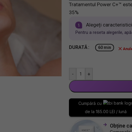
Tratamentul Power C+™ est
35%
Alegeți caracteristic
Pentru a reseta alegerile, ap
DURATĂ
60 min
Anul
-
+
Cumpără cu
de la 185.00 LEI / lună
Obține c