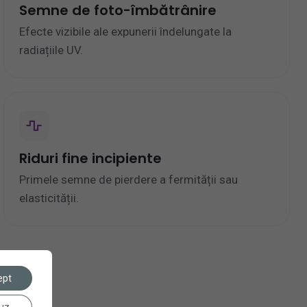
Semne de foto-îmbătrânire
Efecte vizibile ale expunerii îndelungate la
radiațiile UV.
Riduri fine incipiente
Primele semne de pierdere a fermității sau
elasticității.
ept