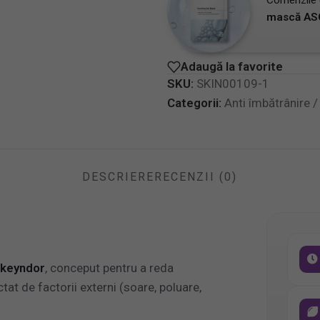
Comenzile
mască AS
Adaugă la favorite
SKU:
SKIN00109-1
Categorii:
Anti îmbătrânire / 
DESCRIERE
RECENZII (0)
keyndor
, conceput pentru a reda
tat de factorii externi (soare, poluare,