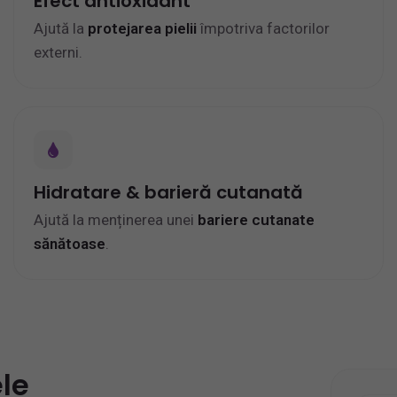
Efect antioxidant
Ajută la
protejarea pielii
împotriva factorilor
externi.
Hidratare & barieră cutanată
Ajută la menținerea unei
bariere cutanate
sănătoase
.
le