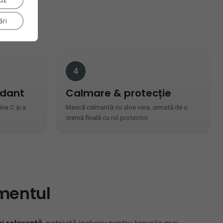
uz
ări
4
idant
Calmare & protecție
ina C și a
Mască calmantă cu aloe vera, urmată de o
cremă finală cu rol protector.
mentul
și relaxantă
, potrivită inclusiv pentru tenurile mai