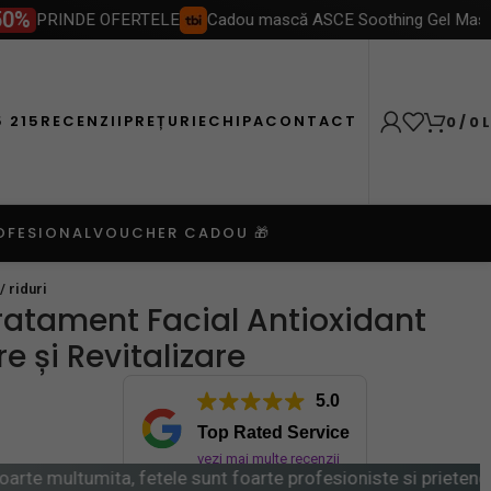
DE OFERTELE
Cadou mască ASCE Soothing Gel Mask la comenzi de
5 215
RECENZII
PREȚURI
ECHIPA
CONTACT
0
/
0
L
OFESIONAL
VOUCHER CADOU 🎁
/ riduri
atament Facial Antioxidant
e și Revitalizare
5.0
Top Rated Service
vezi mai multe recenzii
ta, fetele sunt foarte profesioniste si prietenoase. Multum