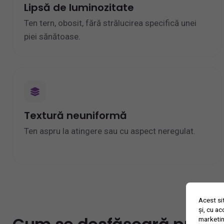
Lipsă de luminozitate
Ten tern, obosit, fără strălucirea specifică unei
piei sănătoase.
Textură neuniformă
Ten aspru la atingere sau cu aspect neregulat.
Acest si
și, cu a
marketin