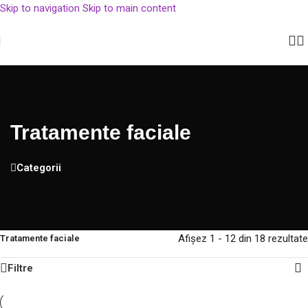
Skip to navigation
Skip to main content
im 500 lei, cu plata prin rate TBI.
Pachete speciale cu reduceri de până la
Tratamente faciale
Categorii
Afișez 1 - 12 din 18 rezultate
Tratamente faciale
Filtre