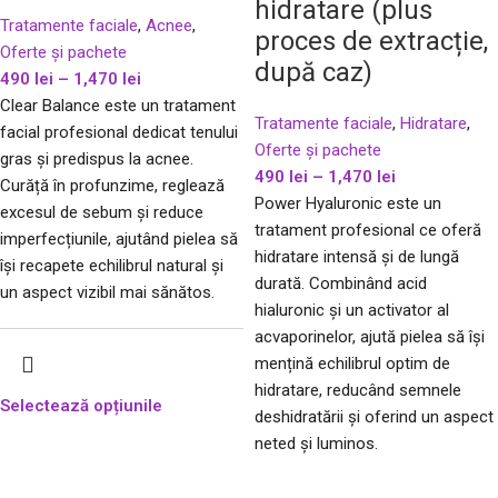
hidratare (plus
Tratamente faciale
,
Acnee
,
proces de extracție,
Oferte și pachete
după caz)
490
lei
–
1,470
lei
Clear Balance este un tratament
Tratamente faciale
,
Hidratare
,
facial profesional dedicat tenului
Oferte și pachete
gras și predispus la acnee.
490
lei
–
1,470
lei
Curăță în profunzime, reglează
Power Hyaluronic este un
excesul de sebum și reduce
tratament profesional ce oferă
imperfecțiunile, ajutând pielea să
hidratare intensă și de lungă
își recapete echilibrul natural și
durată. Combinând acid
un aspect vizibil mai sănătos.
hialuronic și un activator al
acvaporinelor, ajută pielea să își
mențină echilibrul optim de
hidratare, reducând semnele
Selectează opțiunile
deshidratării și oferind un aspect
neted și luminos.