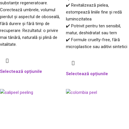
substanțe regeneratoare.
✔️ Revitalizează pielea,
Corectează umbrele, volumul
estompează liniile fine și redă
pierdut și aspectul de oboseală,
luminozitatea
fără durere și fără timp de
✔️ Potrivit pentru ten sensibil,
recuperare. Rezultatul: o privire
matur, deshidratat sau tern
mai tânără, naturală și plină de
✔️ Formule cruelty-free, fără
vitalitate.
microplastice sau aditivi sintetici
Selectează opțiunile
Selectează opțiunile