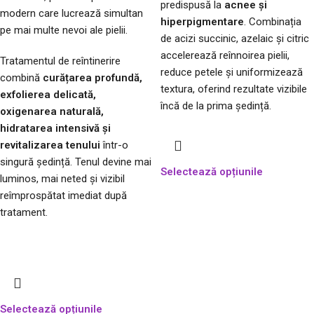
predispusă la
acnee și
modern care lucrează simultan
hiperpigmentare
. Combinația
pe mai multe nevoi ale pielii.
de acizi succinic, azelaic și citric
accelerează reînnoirea pielii,
Tratamentul de reîntinerire
reduce petele și uniformizează
combină
curățarea profundă,
textura, oferind rezultate vizibile
exfolierea delicată,
încă de la prima ședință.
oxigenarea naturală,
hidratarea intensivă și
revitalizarea tenului
într-o
singură ședință. Tenul devine mai
Selectează opțiunile
luminos, mai neted și vizibil
reîmprospătat imediat după
tratament.
Selectează opțiunile