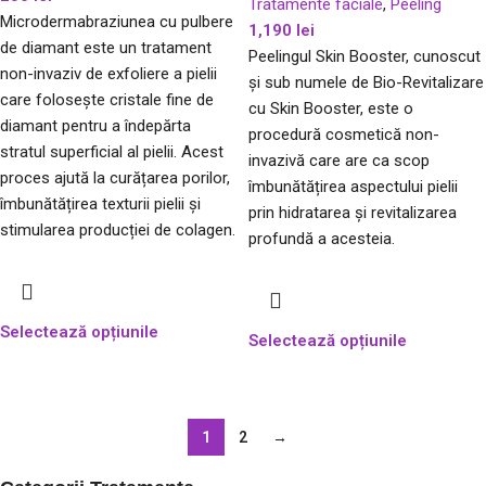
Tratamente faciale
,
Peeling
Microdermabraziunea cu pulbere
1,190
lei
de diamant este un tratament
Peelingul Skin Booster, cunoscut
non-invaziv de exfoliere a pielii
și sub numele de Bio-Revitalizare
care folosește cristale fine de
cu Skin Booster, este o
diamant pentru a îndepărta
procedură cosmetică non-
stratul superficial al pielii. Acest
invazivă care are ca scop
proces ajută la curățarea porilor,
îmbunătățirea aspectului pielii
îmbunătățirea texturii pielii și
prin hidratarea și revitalizarea
stimularea producției de colagen.
profundă a acesteia.
Selectează opțiunile
Selectează opțiunile
1
2
→