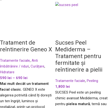
Tratament de
Sucses Peel
reîntinerire Geneo X
Mediderma –
Tratament pentru
Tratamente faciale
,
Anti
fermitate și
îmbătrânire / riduri
,
Curățare
,
reîntinerire a pielii
Hidratare
590
lei
–
690
lei
Tratamente faciale
,
Peeling
Mai mult decât un tratament
1,800
lei
facial clasic.
GENEO X este
SUCSES Peel este un peeling
alegerea potrivită când îți dorești
chimic avansat Mediderma, creat
un ten îngrijit, luminos și
pentru
pielea matură
, ternă sau
revitalizat, printr-un protocol