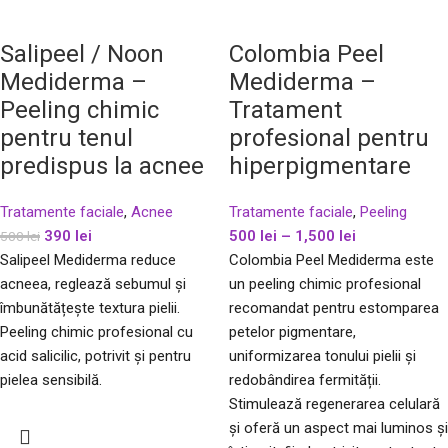
Salipeel / Noon
Colombia Peel
Mediderma –
Mediderma –
Peeling chimic
Tratament
pentru tenul
profesional pentru
predispus la acnee
hiperpigmentare
Tratamente faciale
,
Acnee
Tratamente faciale
,
Peeling
390
lei
500
lei
–
1,500
lei
500
lei
Salipeel Mediderma reduce
Colombia Peel Mediderma este
acneea, reglează sebumul și
un peeling chimic profesional
îmbunătățește textura pielii.
recomandat pentru estomparea
Peeling chimic profesional cu
petelor pigmentare,
acid salicilic, potrivit și pentru
uniformizarea tonului pielii și
pielea sensibilă.
redobândirea fermității.
Stimulează regenerarea celulară
și oferă un aspect mai luminos și