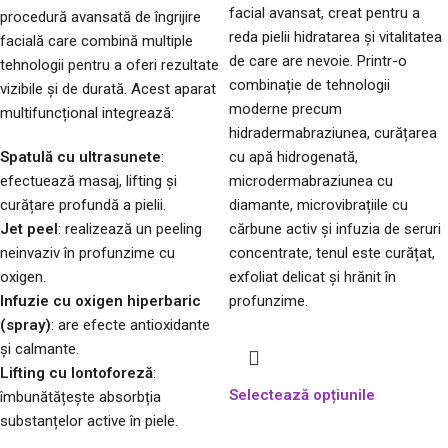
facial avansat, creat pentru a
procedură avansată de îngrijire
reda pielii hidratarea și vitalitatea
facială care combină multiple
de care are nevoie. Printr-o
tehnologii pentru a oferi rezultate
combinație de tehnologii
vizibile și de durată. Acest aparat
moderne precum
multifuncțional integrează:
hidradermabraziunea, curățarea
Spatulă cu ultrasunete
:
cu apă hidrogenată,
efectuează masaj, lifting și
microdermabraziunea cu
curățare profundă a pielii.
diamante, microvibrațiile cu
Jet peel
: realizează un peeling
cărbune activ și infuzia de seruri
neinvaziv în profunzime cu
concentrate, tenul este curățat,
oxigen.
exfoliat delicat și hrănit în
Infuzie cu oxigen hiperbaric
profunzime.
(spray)
: are efecte antioxidante
și calmante.
Lifting cu Iontoforeză
:
Selectează opțiunile
îmbunătățește absorbția
substanțelor active în piele.