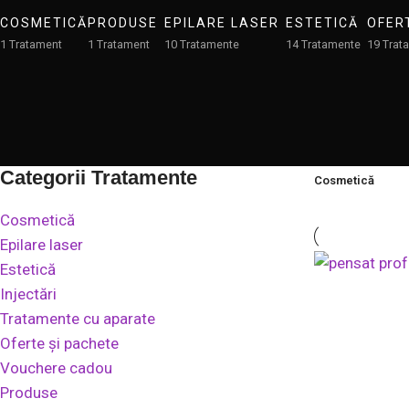
COSMETICĂ
PRODUSE
EPILARE LASER
ESTETICĂ
OFER
1 Tratament
1 Tratament
10 Tratamente
14 Tratamente
19 Trat
Categorii Tratamente
Cosmetică
Cosmetică
Epilare laser
Estetică
Injectări
Tratamente cu aparate
Oferte și pachete
Vouchere cadou
Produse