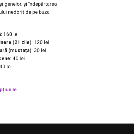
i genelor, și îndepărtarea
ului nedorit de pe buza
:
160 lei
nere (21 zile):
120 lei
ară (mustața):
30 lei
cene:
40 lei
40 lei
țiunile