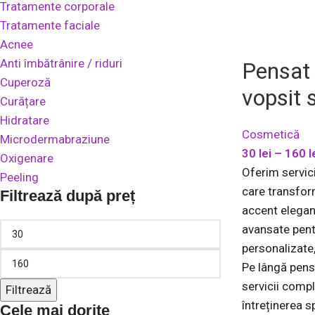
Tratamente corporale
Tratamente faciale
Acnee
Anti îmbătrânire / riduri
Pensat 
Cuperoză
vopsit 
Curățare
Hidratare
Cosmetică
Microdermabraziune
30
lei
–
160
l
Oxigenare
Oferim servic
Peeling
care transfor
Filtrează după preț
accent elegant
avansate pent
personalizate,
Pe lângă pensa
servicii com
Filtrează
întreținerea s
Cele mai dorite