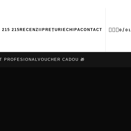
50%
ă la
PRINDE OFERTELE
Cadou mască ASCE Soothing Gel Ma
0
/
0
L
 215 215
RECENZII
PREȚURI
ECHIPA
CONTACT
T PROFESIONAL
VOUCHER CADOU 🎁