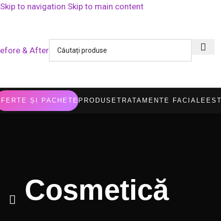
Skip to navigation
Skip to main content
TELE
Cadou mască ASCE Soothing Gel Mask la comenzi de minim 5
efore & After
FERTE ȘI PACHETE
PRODUSE
TRATAMENTE FACIALE
ES
Cosmetică