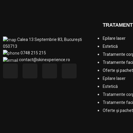
TRATAMENT
Epilare laser
Calea 13 Septembrie 83, București
Estetică
050713
0748 215 215
Tratamente cor
contact@skinexperience.ro
Tratamente faci
Oferte și pache
Epilare laser
Estetică
Tratamente cor
Tratamente faci
Oferte și pache